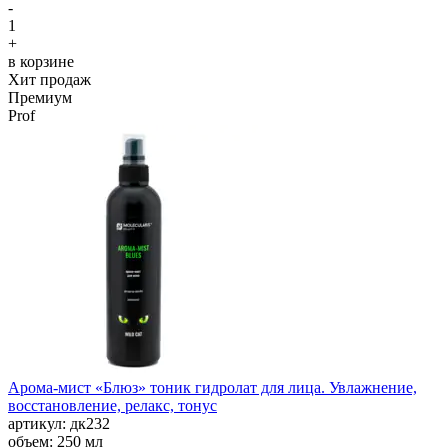
-
1
+
в корзине
Хит продаж
Премиум
Prof
Арома-мист «Блюз» тоник гидролат для лица. Увлажнение,
восстановление, релакс, тонус
aртикул: дк232
объем: 250 мл