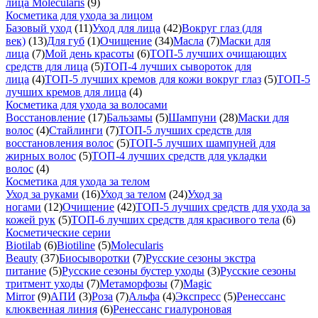
лица Molecularis
(9)
Косметика для ухода за лицом
Базовый уход
(11)
Уход для лица
(42)
Вокруг глаз (для
век)
(13)
Для губ
(1)
Очищение
(34)
Масла
(7)
Маски для
лица
(7)
Мой день красоты
(6)
ТОП-5 лучших очищающих
средств для лица
(5)
ТОП-4 лучших сывороток для
лица
(4)
ТОП-5 лучших кремов для кожи вокруг глаз
(5)
ТОП-5
лучших кремов для лица
(4)
Косметика для ухода за волосами
Восстановление
(17)
Бальзамы
(5)
Шампуни
(28)
Маски для
волос
(4)
Стайлинги
(7)
ТОП-5 лучших средств для
восстановления волос
(5)
ТОП-5 лучших шампуней для
жирных волос
(5)
ТОП-4 лучших средств для укладки
волос
(4)
Косметика для ухода за телом
Уход за руками
(16)
Уход за телом
(24)
Уход за
ногами
(12)
Очищение
(42)
ТОП-5 лучших средств для ухода за
кожей рук
(5)
ТОП-6 лучших средств для красивого тела
(6)
Косметические серии
Biotilab
(6)
Biotiline
(5)
Molecularis
Beauty
(37)
Биосыворотки
(7)
Русские сезоны экстра
питание
(5)
Русские сезоны бустер уходы
(3)
Русские сезоны
тритмент уходы
(7)
Метаморфозы
(7)
Magic
Mirror
(9)
АПИ
(3)
Роза
(7)
Альфа
(4)
Экспресс
(5)
Ренессанс
клюквенная линия
(6)
Ренессанс гиалуроновая