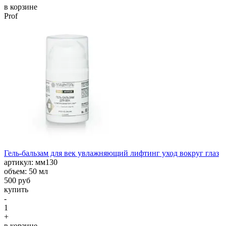
в корзине
Prof
Гель-бальзам для век увлажняющий лифтинг уход вокруг глаз
aртикул: мм130
объем: 50 мл
500 руб
купить
-
1
+
в корзине