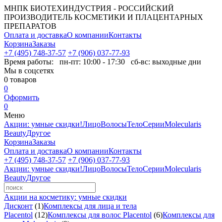
МНПК БИОТЕХИНДУСТРИЯ - РОССИЙСКИЙ
ПРОИЗВОДИТЕЛЬ КОСМЕТИКИ И ПЛАЦЕНТАРНЫХ
ПРЕПАРАТОВ
Оплата и доставка
О компании
Контакты
Корзина
Заказы
+7 (495) 748-37-57
+7 (906) 037-77-93
Время работы:
пн-пт: 10:00 - 17:30 сб-вс: выходные дни
Мы в соцсетях
0
товаров
0
Оформить
0
Меню
Акции: умные скидки!
Лицо
Волосы
Тело
Серии
Molecularis
Beauty
Другое
Корзина
Заказы
Оплата и доставка
О компании
Контакты
+7 (495) 748-37-57
+7 (906) 037-77-93
Акции: умные скидки!
Лицо
Волосы
Тело
Серии
Molecularis
Beauty
Другое
Акции на косметику: умные скидки
Дисконт
(1)
Комплексы для лица и тела
Placentol
(12)
Комплексы для волос Placentol
(6)
Комплексы для