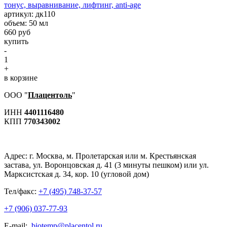
тонус, выравнивание, лифтинг, anti-age
aртикул: дк110
объем: 50 мл
660 руб
купить
-
1
+
в корзине
ООО "
Плацентоль
"
ИНН
4401116480
КПП
770343002
Адрес:
г. Москва, м. Пролетарская или м. Крестьянская
застава, ул. Воронцовская д. 41 (3 минуты пешком) или ул.
Марксистская д. 34, кор. 10 (угловой дом)
Тел/факс:
+7 (495) 748-37-57
+7 (906) 037-77-93
E-mail:
biotemp@placentol.ru