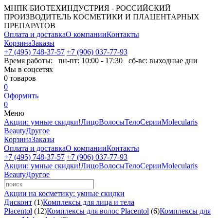
МНПК БИОТЕХИНДУСТРИЯ - РОССИЙСКИЙ
ПРОИЗВОДИТЕЛЬ КОСМЕТИКИ И ПЛАЦЕНТАРНЫХ
ПРЕПАРАТОВ
Оплата и доставка
О компании
Контакты
Корзина
Заказы
+7 (495) 748-37-57
+7 (906) 037-77-93
Время работы:
пн-пт: 10:00 - 17:30 сб-вс: выходные дни
Мы в соцсетях
0
товаров
0
Оформить
0
Меню
Акции: умные скидки!
Лицо
Волосы
Тело
Серии
Molecularis
Beauty
Другое
Корзина
Заказы
Оплата и доставка
О компании
Контакты
+7 (495) 748-37-57
+7 (906) 037-77-93
Акции: умные скидки!
Лицо
Волосы
Тело
Серии
Molecularis
Beauty
Другое
Акции на косметику: умные скидки
Дисконт
(1)
Комплексы для лица и тела
Placentol
(12)
Комплексы для волос Placentol
(6)
Комплексы для