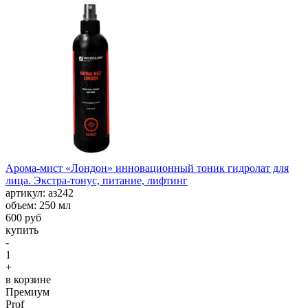
Арома-мист «Лондон» инновационный тоник гидролат для
лица. Экстра-тонус, питание, лифтинг
aртикул: аз242
объем: 250 мл
600 руб
купить
-
1
+
в корзине
Премиум
Prof