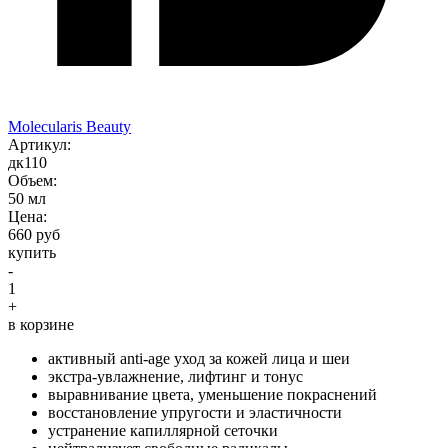
Molecularis Beauty
Aртикул:
дк110
Объем:
50 мл
Цена:
660 руб
купить
-
1
+
в корзине
активный anti-age уход за кожей лица и шеи
экстра-увлажнение, лифтинг и тонус
выравнивание цвета, уменьшение покраснений
восстановление упругости и эластичности
устранение капиллярной сеточки