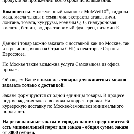
продукта на протяжении всего срока использования.
®
Компоненты
: молекулярный комплекс MoleVeil10
, гидролат
мака, масла тыквы и семян чиа, экстракты агавы, личи,
лонгана, томата, кукурузы, коэнзим Q10, гиалуроновая
кислота, бетаин, водорастворимый фуллерен, витамин Е.
Данный товар можно заказать с доставкой как по Москве, так
и в регионы, включая Страны СНГ, в некоторые Страны
Евросоюза.
По Москве также возможна услуга Самовывоза из офиса
продаж.
Обращаем Ваше внимание -
товары для животных можно
заказать только с доставкой.
Заказы формируются от одной единицы товары. В процесе
подтверждения заказа возможны корректировки. На
курьерскую доставку по Москве/самовывоз минимального
порога нет.
На региональные заказы в городах наших представителей
есть минимальный порог для заказа - общая сумма заказа
от 3000 рублей.