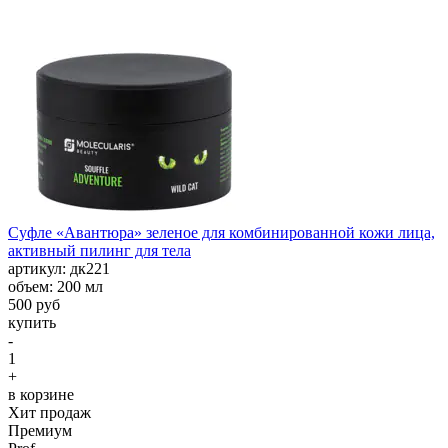
Суфле «Авантюра» зеленое для комбинированной кожи лица,
активный пилинг для тела
aртикул: дк221
объем: 200 мл
500 руб
купить
-
1
+
в корзине
Хит продаж
Премиум