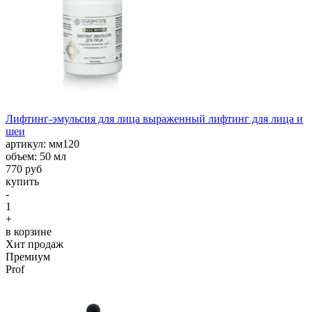
Лифтинг-эмульсия для лица выраженный лифтинг для лица и
шеи
aртикул: мм120
объем: 50 мл
770 руб
купить
-
1
+
в корзине
Хит продаж
Премиум
Prof