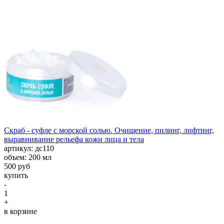
Скраб - суфле с морской солью. Очищение, пилинг, лифтинг,
выравнивание рельефа кожи лица и тела
aртикул: дс110
объем: 200 мл
500 руб
купить
-
1
+
в корзине