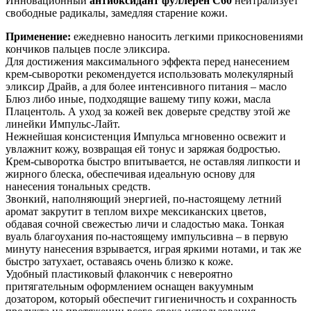
Инновационный
антиоксидант фуллерен С60
нейтрализует
свободные радикалы, замедляя старение кожи.
Применение:
ежедневно наносить легкими прикосновениями
кончиков пальцев после эликсира.
Для достижения максимального эффекта перед нанесением
крем-сыворотки рекомендуется использовать молекулярный
эликсир Драйв, а для более интенсивного питания – масло
Блюз либо иные, подходящие вашему типу кожи, масла
Плацентоль. А уход за кожей век доверьте средству этой же
линейки Импульс-Лайт.
Нежнейшая консистенция Импульса мгновенно освежит и
увлажнит кожу, возвращая ей тонус и заряжая бодростью.
Крем-сыворотка быстро впитывается, не оставляя липкости и
жирного блеска, обеспечивая идеальную основу для
нанесения тональных средств.
Звонкий, наполняющий энергией, по-настоящему летний
аромат закрутит в теплом вихре мексиканских цветов,
обдавая сочной свежестью личи и сладостью мака. Тонкая
вуаль благоухания по-настоящему импульсивна – в первую
минуту нанесения взрывается, играя яркими нотами, и так же
быстро затухает, оставаясь очень близко к коже.
Удобный пластиковый флакончик с невероятно
притягательным оформлением оснащен вакуумным
дозатором, который обеспечит гигиеничность и сохранность