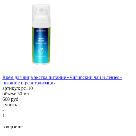
Крем для лица экстра питание «Чигирский чай и левзея»
питание и ревитализация
aртикул: рс110
объем: 50 мл
660 руб
купить
-
1
+
в корзине