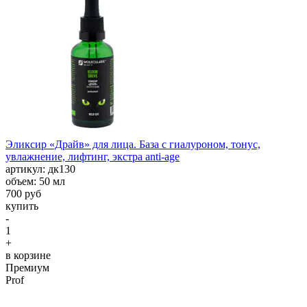
Эликсир «Драйв» для лица. База с гиалуроном, тонус,
увлажнение, лифтинг, экстра anti-age
aртикул: дк130
объем: 50 мл
700 руб
купить
-
1
+
в корзине
Премиум
Prof