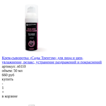
Крем-сыворотка «Сады Трентэм» для лица и шеи,
увлажнение, релакс, устранение раздражений и покраснений
aртикул: лб110
объем: 50 мл
660 руб
купить
-
1
+
в корзине