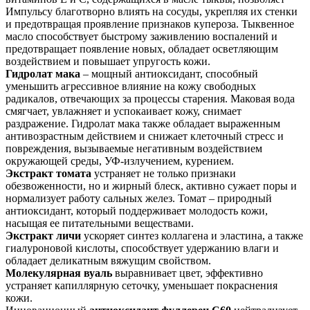
Импульсу благотворно влиять на сосуды, укрепляя их стенки
и предотвращая проявление признаков купероза. Тыквенное
масло способствует быстрому заживлению воспалений и
предотвращает появление новых, обладает осветляющим
воздействием и повышает упругость кожи.
Гидролат мака
– мощный антиоксидант, способный
уменьшить агрессивное влияние на кожу свободных
радикалов, отвечающих за процессы старения. Маковая вода
смягчает, увлажняет и успокаивает кожу, снимает
раздражение. Гидролат мака также обладает выраженным
антивозрастным действием и снижает клеточный стресс и
повреждения, вызываемые негативным воздействием
окружающей среды, УФ-излучением, курением.
Экстракт томата
устраняет не только признаки
обезвоженности, но и жирный блеск, активно сужает поры и
нормализует работу сальных желез. Томат – природный
антиоксидант, который поддерживает молодость кожи,
насыщая ее питательными веществами.
Экстракт личи
ускоряет синтез коллагена и эластина, а также
гиалуроновой кислоты, способствует удержанию влаги и
обладает деликатным вяжущим свойством.
Молекулярная вуаль
выравнивает цвет, эффективно
устраняет капиллярную сеточку, уменьшает покраснения
кожи.