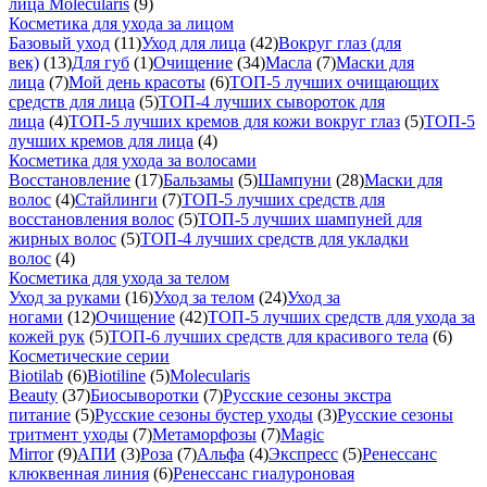
лица Molecularis
(9)
Косметика для ухода за лицом
Базовый уход
(11)
Уход для лица
(42)
Вокруг глаз (для
век)
(13)
Для губ
(1)
Очищение
(34)
Масла
(7)
Маски для
лица
(7)
Мой день красоты
(6)
ТОП-5 лучших очищающих
средств для лица
(5)
ТОП-4 лучших сывороток для
лица
(4)
ТОП-5 лучших кремов для кожи вокруг глаз
(5)
ТОП-5
лучших кремов для лица
(4)
Косметика для ухода за волосами
Восстановление
(17)
Бальзамы
(5)
Шампуни
(28)
Маски для
волос
(4)
Стайлинги
(7)
ТОП-5 лучших средств для
восстановления волос
(5)
ТОП-5 лучших шампуней для
жирных волос
(5)
ТОП-4 лучших средств для укладки
волос
(4)
Косметика для ухода за телом
Уход за руками
(16)
Уход за телом
(24)
Уход за
ногами
(12)
Очищение
(42)
ТОП-5 лучших средств для ухода за
кожей рук
(5)
ТОП-6 лучших средств для красивого тела
(6)
Косметические серии
Biotilab
(6)
Biotiline
(5)
Molecularis
Beauty
(37)
Биосыворотки
(7)
Русские сезоны экстра
питание
(5)
Русские сезоны бустер уходы
(3)
Русские сезоны
тритмент уходы
(7)
Метаморфозы
(7)
Magic
Mirror
(9)
АПИ
(3)
Роза
(7)
Альфа
(4)
Экспресс
(5)
Ренессанс
клюквенная линия
(6)
Ренессанс гиалуроновая