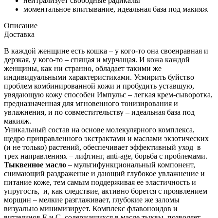
нейтрализует свободные радикалы
моментальное впитывание, идеальная база под макияж
Описание
Доставка
В каждой женщине есть кошка – у кого-то она своенравная и
дерзкая, у кого-то – спящая и мурчащая. И кожа каждой
женщины, как ни странно, обладает такими же
индивидуальными характеристиками. Усмирить буйство
проблем комбинированной кожи и пробудить уставшую,
увядающую кожу способен Импульс – легкая крем-сыворотка,
предназначенная для мгновенного тонизирования и
увлажнения, и по совместительству – идеальная база под
макияж.
Уникальный состав на основе молекулярного комплекса,
щедро приправленного экстрактами и маслами экзотических
(и не только) растений, обеспечивает эффективный уход в
трех направлениях – лифтинг, anti-age, борьба с проблемами.
Тыквенное масло
– мультифункциональный компонент,
снимающий раздражение и дающий глубокое увлажнение и
питание коже, тем самым поддерживая ее эластичность и
упругость, и, как следствие, активно борется с проявлением
морщин – мелкие разглаживает, глубокие же заломы
визуально минимизирует. Комплекс флавоноидов и
витаминов Е и С, содержащихся в масле тыквы, позволяет