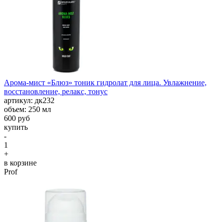
Арома-мист «Блюз» тоник гидролат для лица. Увлажнение,
восстановление, релакс, тонус
aртикул: дк232
объем: 250 мл
600 руб
купить
-
1
+
в корзине
Prof