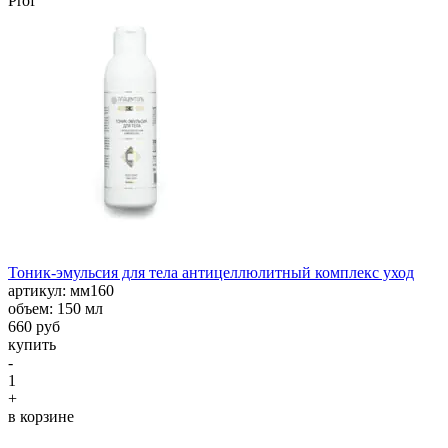
Prof
Тоник-эмульсия для тела антицеллюлитный комплекс уход
aртикул: мм160
объем: 150 мл
660 руб
купить
-
1
+
в корзине