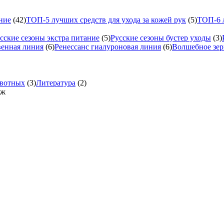
ние
(42)
ТОП-5 лучших средств для ухода за кожей рук
(5)
ТОП-6 л
сские сезоны экстра питание
(5)
Русские сезоны бустер уходы
(3)
венная линия
(6)
Ренессанс гиалуроновая линия
(6)
Волшебное зер
вотных
(3)
Литература
(2)
яж