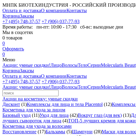
МНПК БИОТЕХИНДУСТРИЯ - РОССИЙСКИЙ ПРОИЗВОД
Оплата и доставка
О компании
Контакты
Корзина
Заказы
+7 (495) 748-37-57
+7 (906) 037-77-93
Время работы:
пн-пт: 10:00 - 17:30 сб-вс: выходные дни
Мы в соцсетях
0
товаров
0
Оформить
0
Меню
Акции: умные скидки!
Лицо
Волосы
Тело
Серии
Molecularis Beau
Корзина
Заказы
Оплата и доставка
О компании
Контакты
+7 (495) 748-37-57
+7 (906) 037-77-93
Акции: умные скидки!
Лицо
Волосы
Тело
Серии
Molecularis Beau
Акции на косметику: умные скидки
Дисконт
(1)
Комплексы для лица и тела Placentol
(12)
Комплексы д
Косметика для ухода за лицом
Базовый уход
(11)
Уход для лица
(42)
Вокруг глаз (для век)
(13)
Дл
лучших сывороток для лица
(4)
ТОП-5 лучших кремов для кожи 
Косметика для ухода за волосами
Восстановление
(17)
Бальзамы
(5)
Шампуни
(28)
Маски для воло