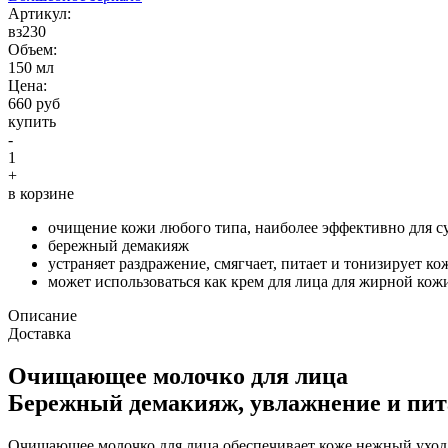
Aртикул:
вз230
Объем:
150 мл
Цена:
660 руб
купить
-
1
+
в корзине
очищение кожи любого типа, наиболее эффективно для с
бережный демакияж
устраняет раздражение, смягчает, питает и тонизирует ко
может использоваться как крем для лица для жирной кож
Описание
Доставка
Очищающее молочко для лица
Бережный демакияж, увлажнение и пит
Очищающее молочко для лица обеспечивает коже нежный уход