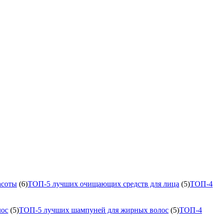
асоты
(6)
ТОП-5 лучших очищающих средств для лица
(5)
ТОП-4
лос
(5)
ТОП-5 лучших шампуней для жирных волос
(5)
ТОП-4