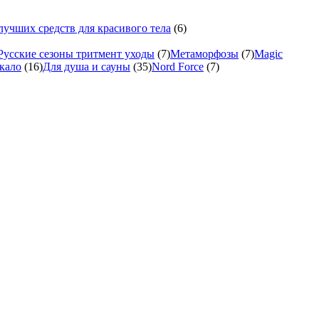
учших средств для красивого тела
(6)
Русские сезоны тритмент уходы
(7)
Метаморфозы
(7)
Magic
кало
(16)
Для душа и сауны
(35)
Nord Force
(7)