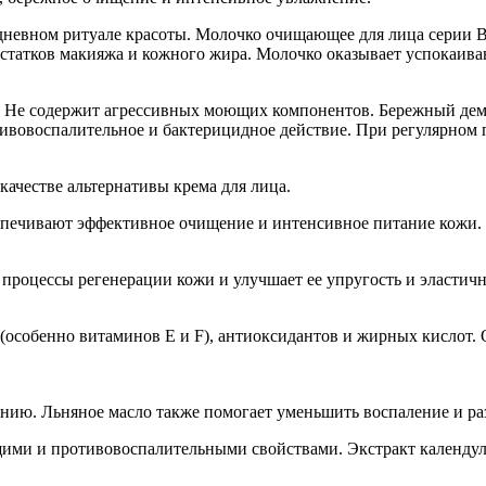
едневном ритуале красоты. Молочко очищающее для лица серии
 остатков макияжа и кожного жира. Молочко оказывает успокаи
 Не содержит агрессивных моющих компонентов. Бережный демак
тивовоспалительное и бактерицидное действие. При регулярном
ачестве альтернативы крема для лица.
спечивают эффективное очищение и интенсивное питание кожи.
процессы регенерации кожи и улучшает ее упругость и эласти
особенно витаминов Е и F), антиоксидантов и жирных кислот. О
нию. Льняное масло также помогает уменьшить воспаление и раз
щими и противовоспалительными свойствами. Экстракт календул