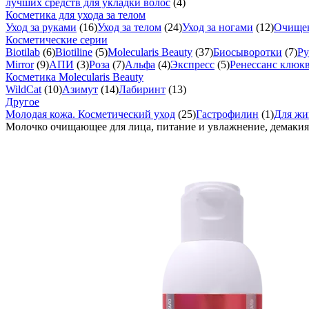
лучших средств для укладки волос
(4)
Косметика для ухода за телом
Уход за руками
(16)
Уход за телом
(24)
Уход за ногами
(12)
Очище
Косметические серии
Biotilab
(6)
Biotiline
(5)
Molecularis Beauty
(37)
Биосыворотки
(7)
Ру
Mirror
(9)
АПИ
(3)
Роза
(7)
Альфа
(4)
Экспресс
(5)
Ренессанс клюк
Косметика Molecularis Beauty
WildCat
(10)
Азимут
(14)
Лабиринт
(13)
Другое
Молодая кожа. Косметический уход
(25)
Гастрофилин
(1)
Для жи
Молочко очищающее для лица, питание и увлажнение, демаки