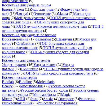
лица Molecularis
(9)
Косметика для ухода за лицом
Базовый уход
(11)
Уход для лица
(42)
Вокруг глаз (для
век)
(13)
Для губ
(1)
Очищение
(34)
Масла
(7)
Маски для
лица
(7)
Мой день красоты
(6)
ТОП-5 лучших очищающих
средств для лица
(5)
ТОП-4 лучших сывороток для
лица
(4)
ТОП-5 лучших кремов для кожи вокруг глаз
(5)
ТОП-5
лучших кремов для лица
(4)
Косметика для ухода за волосами
Восстановление
(17)
Бальзамы
(5)
Шампуни
(28)
Маски для
волос
(4)
Стайлинги
(7)
ТОП-5 лучших средств для
восстановления волос
(5)
ТОП-5 лучших шампуней для
жирных волос
(5)
ТОП-4 лучших средств для укладки
волос
(4)
Косметика для ухода за телом
Уход за руками
(16)
Уход за телом
(24)
Уход за
ногами
(12)
Очищение
(42)
ТОП-5 лучших средств для ухода за
кожей рук
(5)
ТОП-6 лучших средств для красивого тела
(6)
Косметические серии
Biotilab
(6)
Biotiline
(5)
Molecularis
Beauty
(37)
Биосыворотки
(7)
Русские сезоны экстра
питание
(5)
Русские сезоны бустер уходы
(3)
Русские сезоны
тритмент уходы
(7)
Метаморфозы
(7)
Magic
Mirror
(9)
АПИ
(3)
Роза
(7)
Альфа
(4)
Экспресс
(5)
Ренессанс
клюквенная линия
(6)
Ренессанс гиалуроновая