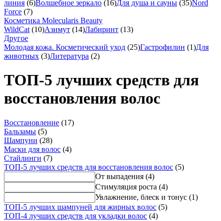
линия
(6)
Волшебное зеркало
(16)
Для душа и сауны
(35)
Nord
Force
(7)
Косметика Molecularis Beauty
WildCat
(10)
Азимут
(14)
Лабиринт
(13)
Другое
Молодая кожа. Косметический уход
(25)
Гастрофилин
(1)
Для
животных
(3)
Литература
(2)
ТОП-5 лучших средств для
восстановления волос
Восстановление
(17)
Бальзамы
(5)
Шампуни
(28)
Маски для волос
(4)
Стайлинги
(7)
ТОП-5 лучших средств для восстановления волос
(5)
От выпадения
(4)
Стимуляция роста
(4)
Увлажнение, блеск и тонус
(1)
ТОП-5 лучших шампуней для жирных волос
(5)
ТОП-4 лучших средств для укладки волос
(4)