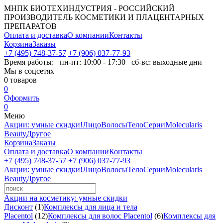
МНПК БИОТЕХИНДУСТРИЯ - РОССИЙСКИЙ
ПРОИЗВОДИТЕЛЬ КОСМЕТИКИ И ПЛАЦЕНТАРНЫХ
ПРЕПАРАТОВ
Оплата и доставка
О компании
Контакты
Корзина
Заказы
+7 (495) 748-37-57
+7 (906) 037-77-93
Время работы:
пн-пт: 10:00 - 17:30 сб-вс: выходные дни
Мы в соцсетях
0
товаров
0
Оформить
0
Меню
Акции: умные скидки!
Лицо
Волосы
Тело
Серии
Molecularis
Beauty
Другое
Корзина
Заказы
Оплата и доставка
О компании
Контакты
+7 (495) 748-37-57
+7 (906) 037-77-93
Акции: умные скидки!
Лицо
Волосы
Тело
Серии
Molecularis
Beauty
Другое
Акции на косметику: умные скидки
Дисконт
(1)
Комплексы для лица и тела
Placentol
(12)
Комплексы для волос Placentol
(6)
Комплексы для