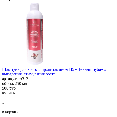
Шампунь для волос с провитамином В5 «Пенная шуба» от
выпадения, стимуляция роста
aртикул: вз312
объем: 250 мл
500 руб
купить
-
1
+
в корзине