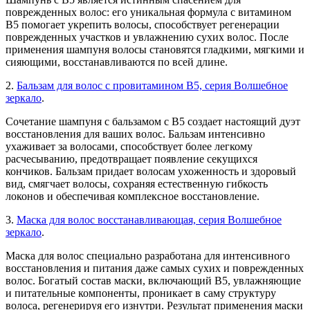
поврежденных волос: его уникальная формула с витамином
В5 помогает укрепить волосы, способствует регенерации
поврежденных участков и увлажнению сухих волос. После
применения шампуня волосы становятся гладкими, мягкими и
сияющими, восстанавливаются по всей длине.
2.
Бальзам для волос с провитамином В5, серия Волшебное
зеркало
.
Сочетание шампуня с бальзамом с В5 создает настоящий дуэт
восстановления для ваших волос. Бальзам интенсивно
ухаживает за волосами, способствует более легкому
расчесыванию, предотвращает появление секущихся
кончиков. Бальзам придает волосам ухоженность и здоровый
вид, смягчает волосы, сохраняя естественную гибкость
локонов и обеспечивая комплексное восстановление.
3.
Маска для волос восстанавливающая, серия Волшебное
зеркало
.
Маска для волос специально разработана для интенсивного
восстановления и питания даже самых сухих и поврежденных
волос. Богатый состав маски, включающий В5, увлажняющие
и питательные компоненты, проникает в саму структуру
волоса, регенерируя его изнутри. Результат применения маски