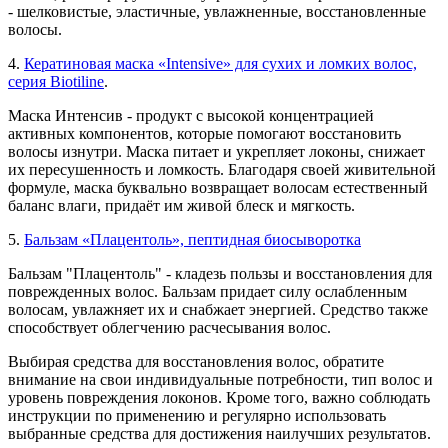
- шелковистые, эластичные, увлажненные, восстановленные
волосы.
4.
Кератиновая маска «Intensive» для сухих и ломких волос,
серия Biotiline
.
Маска Интенсив - продукт с высокой концентрацией
активных компонентов, которые помогают восстановить
волосы изнутри. Маска питает и укрепляет локоны, снижает
их пересушенность и ломкость. Благодаря своей живительной
формуле, маска буквально возвращает волосам естественный
баланс влаги, придаёт им живой блеск и мягкость.
5.
Бальзам «Плацентоль», пептидная биосыворотка
Бальзам "Плацентоль" - кладезь пользы и восстановления для
поврежденных волос. Бальзам придает силу ослабленным
волосам, увлажняет их и снабжает энергией. Средство также
способствует облегчению расчесывания волос.
Выбирая средства для восстановления волос, обратите
внимание на свои индивидуальные потребности, тип волос и
уровень повреждения локонов. Кроме того, важно соблюдать
инструкции по применению и регулярно использовать
выбранные средства для достижения наилучших результатов.