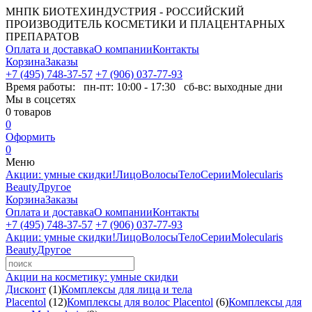
МНПК БИОТЕХИНДУСТРИЯ - РОССИЙСКИЙ
ПРОИЗВОДИТЕЛЬ КОСМЕТИКИ И ПЛАЦЕНТАРНЫХ
ПРЕПАРАТОВ
Оплата и доставка
О компании
Контакты
Корзина
Заказы
+7 (495) 748-37-57
+7 (906) 037-77-93
Время работы:
пн-пт: 10:00 - 17:30 сб-вс: выходные дни
Мы в соцсетях
0
товаров
0
Оформить
0
Меню
Акции: умные скидки!
Лицо
Волосы
Тело
Серии
Molecularis
Beauty
Другое
Корзина
Заказы
Оплата и доставка
О компании
Контакты
+7 (495) 748-37-57
+7 (906) 037-77-93
Акции: умные скидки!
Лицо
Волосы
Тело
Серии
Molecularis
Beauty
Другое
Акции на косметику: умные скидки
Дисконт
(1)
Комплексы для лица и тела
Placentol
(12)
Комплексы для волос Placentol
(6)
Комплексы для