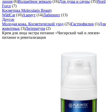
линия
(6)
Волшебное зеркало
(16)
Для душа и сауны
(35)
Nord
Force
(7)
Косметика Molecularis Beauty
WildCat
(10)
Азимут
(14)
Лабиринт
(13)
Другое
Молодая кожа. Косметический уход
(25)
Гастрофилин
(1)
Для
животных
(3)
Литература
(2)
Крем для лица экстра питание «Чигирский чай и левзея»
питание и ревитализация