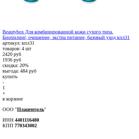
Beautybox Для комбинированной кожи сухого типа.
Биопилинг, очищение, экстра питание, базовый уход кпл31
aртикул: кпл31
товаров: 4 шт
2420 руб
1936 руб
скидка: 20%
выгода: 484 руб
купить
-
1
+
в корзине
ООО "
Плацентоль
"
ИНН
4401116480
КПП
770343002