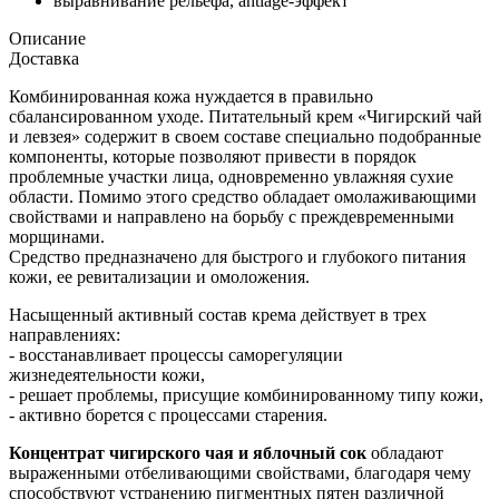
выравнивание рельефа, antiage-эффект
Описание
Доставка
Комбинированная кожа нуждается в правильно
сбалансированном уходе. Питательный крем «Чигирский чай
и левзея» содержит в своем составе специально подобранные
компоненты, которые позволяют привести в порядок
проблемные участки лица, одновременно увлажняя сухие
области. Помимо этого средство обладает омолаживающими
свойствами и направлено на борьбу с преждевременными
морщинами.
Средство предназначено для быстрого и глубокого питания
кожи, ее ревитализации и омоложения.
Насыщенный активный состав крема действует в трех
направлениях:
- восстанавливает процессы саморегуляции
жизнедеятельности кожи,
- решает проблемы, присущие комбинированному типу кожи,
- активно борется с процессами старения.
Концентрат чигирского чая и яблочный сок
обладают
выраженными отбеливающими свойствами, благодаря чему
способствуют устранению пигментных пятен различной