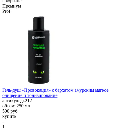
в корзине
Премиум
Prof
Гель-душ «Провокация» с бархатом амурским мягкое
очищение и тонизирование
aртикул: дк212
объем: 250 мл
500 руб
купить
-
1