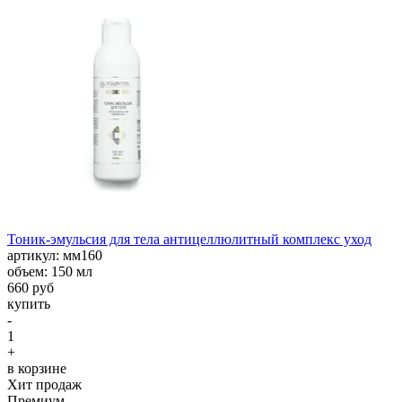
Тоник-эмульсия для тела антицеллюлитный комплекс уход
aртикул: мм160
объем: 150 мл
660 руб
купить
-
1
+
в корзине
Хит продаж
Премиум