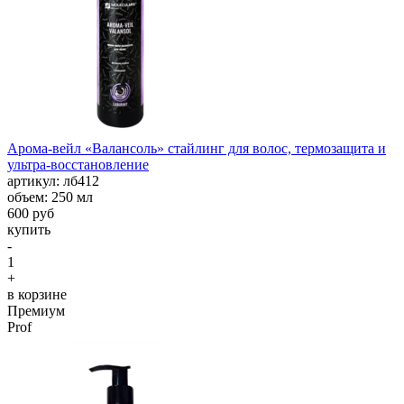
Арома-вейл «Валансоль» стайлинг для волос, термозащита и
ультра-восстановление
aртикул: лб412
объем: 250 мл
600 руб
купить
-
1
+
в корзине
Премиум
Prof