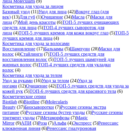
лица Molecularis
(9)
Косметика для ухода за лицом
Базовый уход
(11)
Уход для лица
(42)
Вокруг глаз (для
век)
(13)
Для губ
(1)
Очищение
(34)
Масла
(7)
Маски для
лица
(7)
Мой день красоты
(6)
ТОП-5 лучших очищающих
средств для лица
(5)
ТОП-4 лучших сывороток для
лица
(4)
ТОП-5 лучших кремов для кожи вокруг глаз
(5)
ТОП-5
лучших кремов для лица
(4)
Косметика для ухода за волосами
Восстановление
(17)
Бальзамы
(5)
Шампуни
(28)
Маски для
волос
(4)
Стайлинги
(7)
ТОП-5 лучших средств для
восстановления волос
(5)
ТОП-5 лучших шампуней для
жирных волос
(5)
ТОП-4 лучших средств для укладки
волос
(4)
Косметика для ухода за телом
Уход за руками
(16)
Уход за телом
(24)
Уход за
ногами
(12)
Очищение
(42)
ТОП-5 лучших средств для ухода за
кожей рук
(5)
ТОП-6 лучших средств для красивого тела
(6)
Косметические серии
Biotilab
(6)
Biotiline
(5)
Molecularis
Beauty
(37)
Биосыворотки
(7)
Русские сезоны экстра
питание
(5)
Русские сезоны бустер уходы
(3)
Русские сезоны
тритмент уходы
(7)
Метаморфозы
(7)
Magic
Mirror
(9)
АПИ
(3)
Роза
(7)
Альфа
(4)
Экспресс
(5)
Ренессанс
клюквенная линия
(6)
Ренессанс гиалуроновая