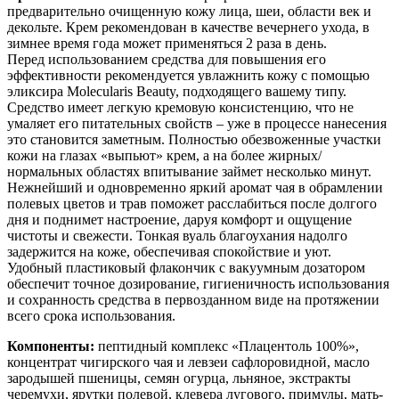
предварительно очищенную кожу лица, шеи, области век и
декольте. Крем рекомендован в качестве вечернего ухода, в
зимнее время года может применяться 2 раза в день.
Перед использованием средства для повышения его
эффективности рекомендуется увлажнить кожу с помощью
эликсира Molecularis Beauty, подходящего вашему типу.
Средство имеет легкую кремовую консистенцию, что не
умаляет его питательных свойств – уже в процессе нанесения
это становится заметным. Полностью обезвоженные участки
кожи на глазах «выпьют» крем, а на более жирных/
нормальных областях впитывание займет несколько минут.
Нежнейший и одновременно яркий аромат чая в обрамлении
полевых цветов и трав поможет расслабиться после долгого
дня и поднимет настроение, даруя комфорт и ощущение
чистоты и свежести. Тонкая вуаль благоухания надолго
задержится на коже, обеспечивая спокойствие и уют.
Удобный пластиковый флакончик с вакуумным дозатором
обеспечит точное дозирование, гигиеничность использования
и сохранность средства в первозданном виде на протяжении
всего срока использования.
Компоненты:
пептидный комплекс «Плацентоль 100%»,
концентрат чигирского чая и левзеи сафлоровидной, масло
зародышей пшеницы, семян огурца, льняное, экстракты
черемухи, ярутки полевой, клевера лугового, примулы, мать-