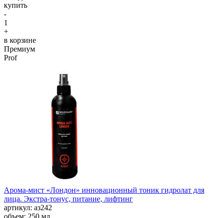
купить
-
1
+
в корзине
Премиум
Prof
Арома-мист «Лондон» инновационный тоник гидролат для
лица. Экстра-тонус, питание, лифтинг
aртикул: аз242
объем: 250 мл