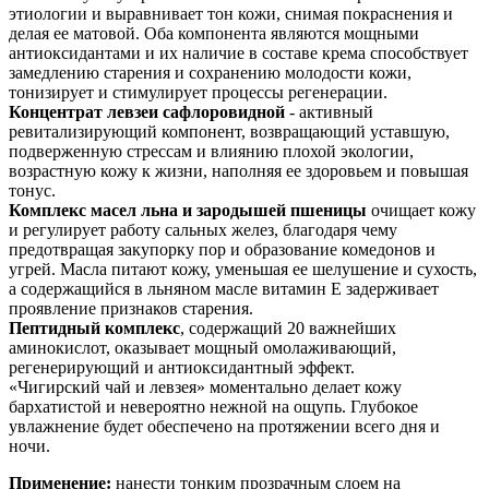
этиологии и выравнивает тон кожи, снимая покраснения и
делая ее матовой. Оба компонента являются мощными
антиоксидантами и их наличие в составе крема способствует
замедлению старения и сохранению молодости кожи,
тонизирует и стимулирует процессы регенерации.
Концентрат левзеи сафлоровидной
- активный
ревитализирующий компонент, возвращающий уставшую,
подверженную стрессам и влиянию плохой экологии,
возрастную кожу к жизни, наполняя ее здоровьем и повышая
тонус.
Комплекс масел льна и зародышей пшеницы
очищает кожу
и регулирует работу сальных желез, благодаря чему
предотвращая закупорку пор и образование комедонов и
угрей. Масла питают кожу, уменьшая ее шелушение и сухость,
а содержащийся в льняном масле витамин Е задерживает
проявление признаков старения.
Пептидный комплекс
, содержащий 20 важнейших
аминокислот, оказывает мощный омолаживающий,
регенерирующий и антиоксидантный эффект.
«Чигирский чай и левзея» моментально делает кожу
бархатистой и невероятно нежной на ощупь. Глубокое
увлажнение будет обеспечено на протяжении всего дня и
ночи.
Применение:
нанести тонким прозрачным слоем на