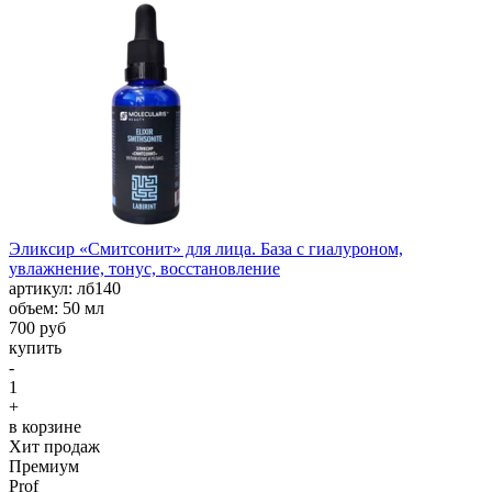
Эликсир «Смитсонит» для лица. База с гиалуроном,
увлажнение, тонус, восстановление
aртикул: лб140
объем: 50 мл
700 руб
купить
-
1
+
в корзине
Хит продаж
Премиум
Prof