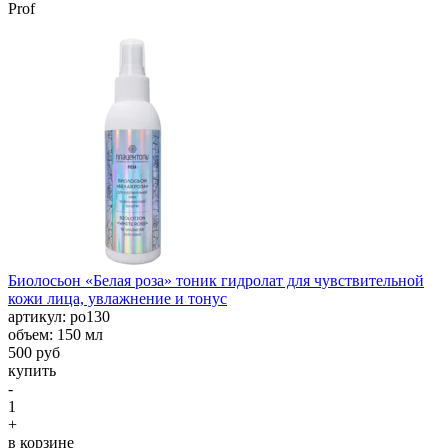
Prof
Биолосьон «Белая роза» тоник гидролат для чувствительной
кожи лица, увлажнение и тонус
aртикул: ро130
объем: 150 мл
500 руб
купить
-
1
+
в корзине