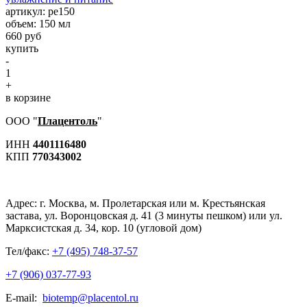
aртикул: ре150
объем: 150 мл
660 руб
купить
-
1
+
в корзине
ООО "
Плацентоль
"
ИНН
4401116480
КПП
770343002
Адрес:
г. Москва, м. Пролетарская или м. Крестьянская
застава, ул. Воронцовская д. 41 (3 минуты пешком) или ул.
Марксистская д. 34, кор. 10 (угловой дом)
Тел/факс:
+7 (495) 748-37-57
+7 (906) 037-77-93
E-mail:
biotemp@placentol.ru