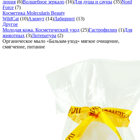
линия
(6)
Волшебное зеркало
(16)
Для душа и сауны
(35)
Nord
Force
(7)
Косметика Molecularis Beauty
WildCat
(10)
Азимут
(14)
Лабиринт
(13)
Другое
Молодая кожа. Косметический уход
(25)
Гастрофилин
(1)
Для
животных
(3)
Литература
(2)
Органическое мыло «Бальзам-уход» мягкое очищение,
смягчение, питание