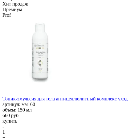
Хит продаж
Премиум
Prof
Тоник-эмульсия для тела антицеллюлитный комплекс уход
aртикул: мм160
объем: 150 мл
660 руб
купить
-
1
+