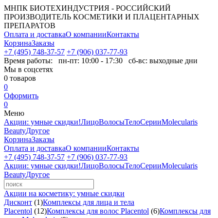
МНПК БИОТЕХИНДУСТРИЯ - РОССИЙСКИЙ
ПРОИЗВОДИТЕЛЬ КОСМЕТИКИ И ПЛАЦЕНТАРНЫХ
ПРЕПАРАТОВ
Оплата и доставка
О компании
Контакты
Корзина
Заказы
+7 (495) 748-37-57
+7 (906) 037-77-93
Время работы:
пн-пт: 10:00 - 17:30 сб-вс: выходные дни
Мы в соцсетях
0
товаров
0
Оформить
0
Меню
Акции: умные скидки!
Лицо
Волосы
Тело
Серии
Molecularis
Beauty
Другое
Корзина
Заказы
Оплата и доставка
О компании
Контакты
+7 (495) 748-37-57
+7 (906) 037-77-93
Акции: умные скидки!
Лицо
Волосы
Тело
Серии
Molecularis
Beauty
Другое
Акции на косметику: умные скидки
Дисконт
(1)
Комплексы для лица и тела
Placentol
(12)
Комплексы для волос Placentol
(6)
Комплексы для