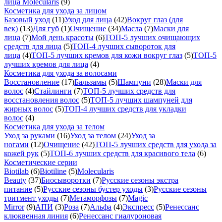
лица Molecularis
(9)
Косметика для ухода за лицом
Базовый уход
(11)
Уход для лица
(42)
Вокруг глаз (для
век)
(13)
Для губ
(1)
Очищение
(34)
Масла
(7)
Маски для
лица
(7)
Мой день красоты
(6)
ТОП-5 лучших очищающих
средств для лица
(5)
ТОП-4 лучших сывороток для
лица
(4)
ТОП-5 лучших кремов для кожи вокруг глаз
(5)
ТОП-5
лучших кремов для лица
(4)
Косметика для ухода за волосами
Восстановление
(17)
Бальзамы
(5)
Шампуни
(28)
Маски для
волос
(4)
Стайлинги
(7)
ТОП-5 лучших средств для
восстановления волос
(5)
ТОП-5 лучших шампуней для
жирных волос
(5)
ТОП-4 лучших средств для укладки
волос
(4)
Косметика для ухода за телом
Уход за руками
(16)
Уход за телом
(24)
Уход за
ногами
(12)
Очищение
(42)
ТОП-5 лучших средств для ухода за
кожей рук
(5)
ТОП-6 лучших средств для красивого тела
(6)
Косметические серии
Biotilab
(6)
Biotiline
(5)
Molecularis
Beauty
(37)
Биосыворотки
(7)
Русские сезоны экстра
питание
(5)
Русские сезоны бустер уходы
(3)
Русские сезоны
тритмент уходы
(7)
Метаморфозы
(7)
Magic
Mirror
(9)
АПИ
(3)
Роза
(7)
Альфа
(4)
Экспресс
(5)
Ренессанс
клюквенная линия
(6)
Ренессанс гиалуроновая