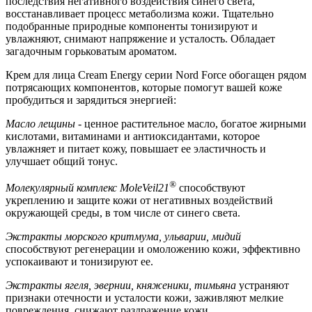
последствия негативного воздействия синего света,
восстанавливает процесс метаболизма кожи. Тщательно
подобранные природные компоненты тонизируют и
увлажняют, снимают напряжение и усталость. Обладает
загадочным горьковатым ароматом.
Крем для лица Cream Energy серии Nord Force обогащен рядом
потрясающих компонентов, которые помогут вашей коже
пробудиться и зарядиться энергией:
Масло лещины
- ценное растительное масло, богатое жирными
кислотами, витаминами и антиоксидантами, которое
увлажняет и питает кожу, повышает ее эластичность и
улучшает общий тонус.
®️
Молекулярный комплекс MoleVeil21
способствуют
укреплению и защите кожи от негативных воздействий
окружающей среды, в том числе от синего света.
Экстракты морского критмума, ульварии, мидий
способствуют регенерации и омоложению кожи, эффективно
успокаивают и тонизируют ее.
Экстракты ягеля, эвернии, княженики, тимьяна
устраняют
признаки отечности и усталости кожи, заживляют мелкие
повреждения, снижают раздражение кожи.