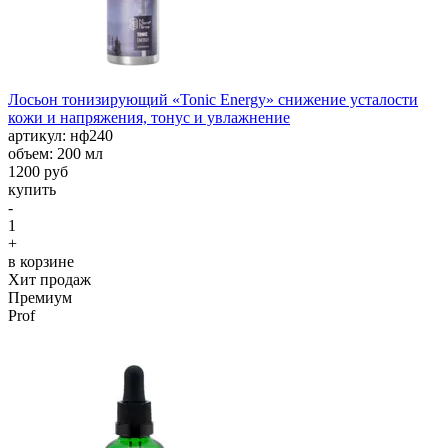
Лосьон тонизирующий «Tonic Energy» снижение усталости
кожи и напряжения, тонус и увлажнение
aртикул: нф240
объем: 200 мл
1200 руб
купить
-
1
+
в корзине
Хит продаж
Премиум
Prof