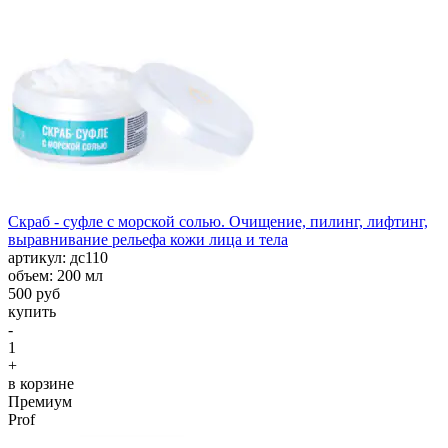
Скраб - суфле с морской солью. Очищение, пилинг, лифтинг,
выравнивание рельефа кожи лица и тела
aртикул: дс110
объем: 200 мл
500 руб
купить
-
1
+
в корзине
Премиум
Prof