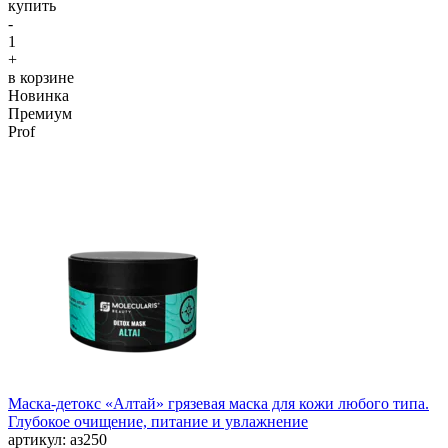
купить
-
1
+
в корзине
Новинка
Премиум
Prof
Маска-детокс «Алтай» грязевая маска для кожи любого типа.
Глубокое очищение, питание и увлажнение
aртикул: аз250