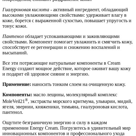
Гиалуроновая кислота
- активный ингредиент, обладающий
высокими увлажняющими свойствами: удерживает влагу в
коже, борется с выраженной сухостью, повышает упругость и
тонус кожи.
Пантенол
обладает успокаивающими и заживляющими
свойствами. Компонент помогает увлажнить и смягчить кожу,
способствует ее регенерации и снижению воспалений и
высыпаний.
Все эти потрясающие натуральные компоненты в Cream
Energy создают мощное действие, которое оживит вашу кожу
и подарит ей здоровое сияние и энергию.
Применение:
наносить тонким слоем на очищенную кожу.
Компоненты:
масло лещины, молекулярный комплекс
®
MoleVeil21
, экстракты морского критмума, ульварии, мидий,
ягеля, эвернии, княженики, тимьяна, гиалуроновая кислота,
пантенол.
Ощутите безграничную энергию и силу в каждом
применении Energy Cream. Погрузитесь в удивительный мир
инновационных компонентов и профессионального ухода