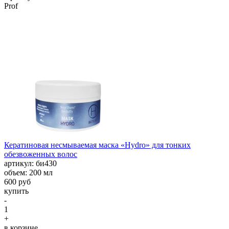
Prof
Кератиновая несмываемая маска «Hydro» для тонких
обезвоженных волос
aртикул: би430
объем: 200 мл
600 руб
купить
-
1
+
в корзине