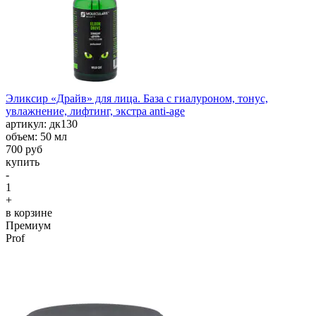
Эликсир «Драйв» для лица. База с гиалуроном, тонус,
увлажнение, лифтинг, экстра anti-age
aртикул: дк130
объем: 50 мл
700 руб
купить
-
1
+
в корзине
Премиум
Prof