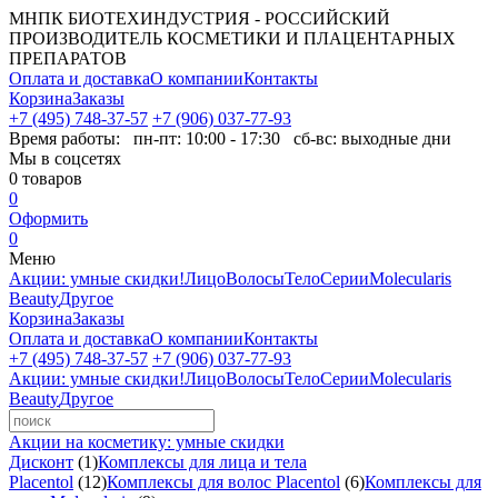
МНПК БИОТЕХИНДУСТРИЯ - РОССИЙСКИЙ
ПРОИЗВОДИТЕЛЬ КОСМЕТИКИ И ПЛАЦЕНТАРНЫХ
ПРЕПАРАТОВ
Оплата и доставка
О компании
Контакты
Корзина
Заказы
+7 (495) 748-37-57
+7 (906) 037-77-93
Время работы:
пн-пт: 10:00 - 17:30 сб-вс: выходные дни
Мы в соцсетях
0
товаров
0
Оформить
0
Меню
Акции: умные скидки!
Лицо
Волосы
Тело
Серии
Molecularis
Beauty
Другое
Корзина
Заказы
Оплата и доставка
О компании
Контакты
+7 (495) 748-37-57
+7 (906) 037-77-93
Акции: умные скидки!
Лицо
Волосы
Тело
Серии
Molecularis
Beauty
Другое
Акции на косметику: умные скидки
Дисконт
(1)
Комплексы для лица и тела
Placentol
(12)
Комплексы для волос Placentol
(6)
Комплексы для