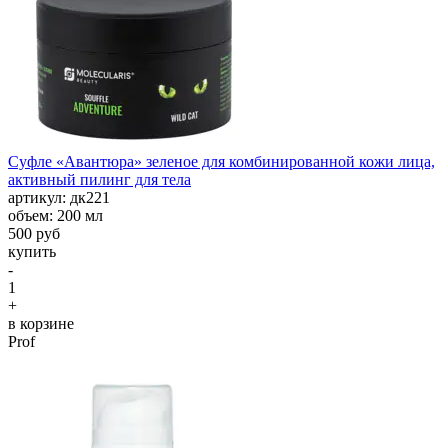
Суфле «Авантюра» зеленое для комбинированной кожи лица,
активный пилинг для тела
aртикул: дк221
объем: 200 мл
500 руб
купить
-
1
+
в корзине
Prof