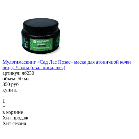
Мультимаскинг «Сад Лас Позас» маска для атоничной кожи
лица, Y-зона (овал лица, шея)
aртикул: лб230
объем: 50 мл
350 руб
купить
-
1
+
в корзине
Хит продаж
Хит сезона