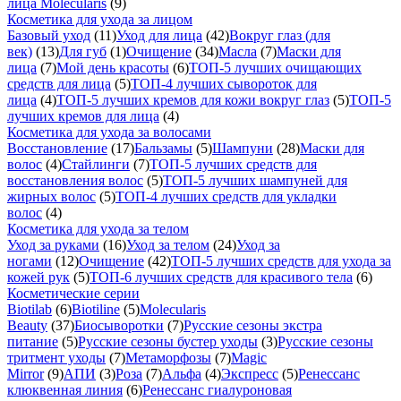
лица Molecularis
(9)
Косметика для ухода за лицом
Базовый уход
(11)
Уход для лица
(42)
Вокруг глаз (для
век)
(13)
Для губ
(1)
Очищение
(34)
Масла
(7)
Маски для
лица
(7)
Мой день красоты
(6)
ТОП-5 лучших очищающих
средств для лица
(5)
ТОП-4 лучших сывороток для
лица
(4)
ТОП-5 лучших кремов для кожи вокруг глаз
(5)
ТОП-5
лучших кремов для лица
(4)
Косметика для ухода за волосами
Восстановление
(17)
Бальзамы
(5)
Шампуни
(28)
Маски для
волос
(4)
Стайлинги
(7)
ТОП-5 лучших средств для
восстановления волос
(5)
ТОП-5 лучших шампуней для
жирных волос
(5)
ТОП-4 лучших средств для укладки
волос
(4)
Косметика для ухода за телом
Уход за руками
(16)
Уход за телом
(24)
Уход за
ногами
(12)
Очищение
(42)
ТОП-5 лучших средств для ухода за
кожей рук
(5)
ТОП-6 лучших средств для красивого тела
(6)
Косметические серии
Biotilab
(6)
Biotiline
(5)
Molecularis
Beauty
(37)
Биосыворотки
(7)
Русские сезоны экстра
питание
(5)
Русские сезоны бустер уходы
(3)
Русские сезоны
тритмент уходы
(7)
Метаморфозы
(7)
Magic
Mirror
(9)
АПИ
(3)
Роза
(7)
Альфа
(4)
Экспресс
(5)
Ренессанс
клюквенная линия
(6)
Ренессанс гиалуроновая