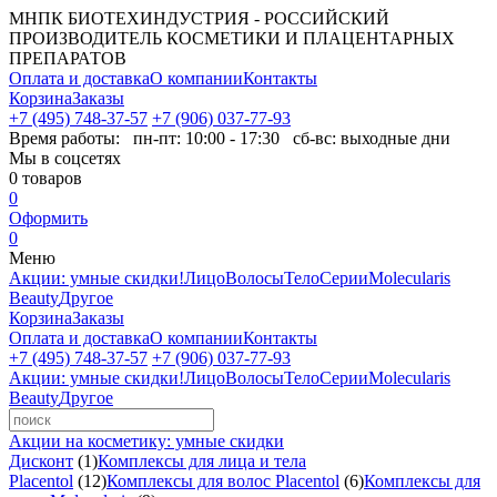
МНПК БИОТЕХИНДУСТРИЯ - РОССИЙСКИЙ
ПРОИЗВОДИТЕЛЬ КОСМЕТИКИ И ПЛАЦЕНТАРНЫХ
ПРЕПАРАТОВ
Оплата и доставка
О компании
Контакты
Корзина
Заказы
+7 (495) 748-37-57
+7 (906) 037-77-93
Время работы:
пн-пт: 10:00 - 17:30 сб-вс: выходные дни
Мы в соцсетях
0
товаров
0
Оформить
0
Меню
Акции: умные скидки!
Лицо
Волосы
Тело
Серии
Molecularis
Beauty
Другое
Корзина
Заказы
Оплата и доставка
О компании
Контакты
+7 (495) 748-37-57
+7 (906) 037-77-93
Акции: умные скидки!
Лицо
Волосы
Тело
Серии
Molecularis
Beauty
Другое
Акции на косметику: умные скидки
Дисконт
(1)
Комплексы для лица и тела
Placentol
(12)
Комплексы для волос Placentol
(6)
Комплексы для