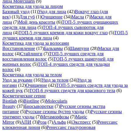
лица Molecularis
(9)
Косметика для ухода за лицом
Базовый уход
(11)
Уход для лица
(42)
Вокруг глаз (для
век)
(13)
Для губ
(1)
Очищение
(34)
Масла
(7)
Маски для
лица
(7)
Мой день красоты
(6)
ТОП-5 лучших очищающих
средств для лица
(5)
ТОП-4 лучших сывороток для
лица
(4)
ТОП-5 лучших кремов для кожи вокруг глаз
(5)
ТОП-5
лучших кремов для лица
(4)
Косметика для ухода за волосами
Восстановление
(17)
Бальзамы
(5)
Шампуни
(28)
Маски для
волос
(4)
Стайлинги
(7)
ТОП-5 лучших средств для
восстановления волос
(5)
ТОП-5 лучших шампуней для
жирных волос
(5)
ТОП-4 лучших средств для укладки
волос
(4)
Косметика для ухода за телом
Уход за руками
(16)
Уход за телом
(24)
Уход за
ногами
(12)
Очищение
(42)
ТОП-5 лучших средств для ухода за
кожей рук
(5)
ТОП-6 лучших средств для красивого тела
(6)
Косметические серии
Biotilab
(6)
Biotiline
(5)
Molecularis
Beauty
(37)
Биосыворотки
(7)
Русские сезоны экстра
питание
(5)
Русские сезоны бустер уходы
(3)
Русские сезоны
тритмент уходы
(7)
Метаморфозы
(7)
Magic
Mirror
(9)
АПИ
(3)
Роза
(7)
Альфа
(4)
Экспресс
(5)
Ренессанс
клюквенная линия
(6)
Ренессанс гиалуроновая