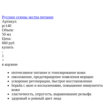
Русские сезоны экстра питание
Aртикул:
рс140
Объем:
50 мл
Цена:
660 руб
купить
-
1
+
в корзине
интенсивное питание и тонизирование кожи
омоложение, предотвращение появления морщин
ускорение регенерации, быстрое восстановление
борьба с акне и воспалениями, повышение иммунитета
кожи
эластичность, упругость, выравнивание рельефа
здоровый и ровный цвет лица