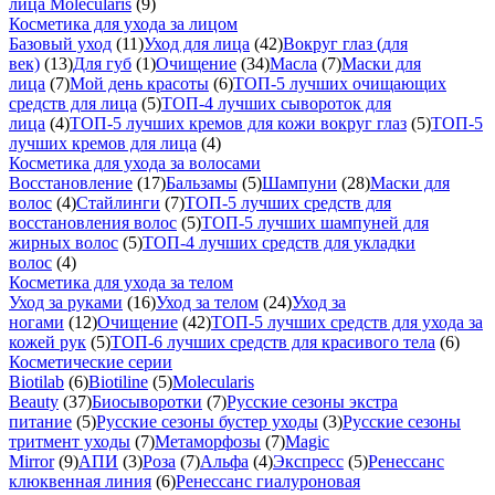
лица Molecularis
(9)
Косметика для ухода за лицом
Базовый уход
(11)
Уход для лица
(42)
Вокруг глаз (для
век)
(13)
Для губ
(1)
Очищение
(34)
Масла
(7)
Маски для
лица
(7)
Мой день красоты
(6)
ТОП-5 лучших очищающих
средств для лица
(5)
ТОП-4 лучших сывороток для
лица
(4)
ТОП-5 лучших кремов для кожи вокруг глаз
(5)
ТОП-5
лучших кремов для лица
(4)
Косметика для ухода за волосами
Восстановление
(17)
Бальзамы
(5)
Шампуни
(28)
Маски для
волос
(4)
Стайлинги
(7)
ТОП-5 лучших средств для
восстановления волос
(5)
ТОП-5 лучших шампуней для
жирных волос
(5)
ТОП-4 лучших средств для укладки
волос
(4)
Косметика для ухода за телом
Уход за руками
(16)
Уход за телом
(24)
Уход за
ногами
(12)
Очищение
(42)
ТОП-5 лучших средств для ухода за
кожей рук
(5)
ТОП-6 лучших средств для красивого тела
(6)
Косметические серии
Biotilab
(6)
Biotiline
(5)
Molecularis
Beauty
(37)
Биосыворотки
(7)
Русские сезоны экстра
питание
(5)
Русские сезоны бустер уходы
(3)
Русские сезоны
тритмент уходы
(7)
Метаморфозы
(7)
Magic
Mirror
(9)
АПИ
(3)
Роза
(7)
Альфа
(4)
Экспресс
(5)
Ренессанс
клюквенная линия
(6)
Ренессанс гиалуроновая