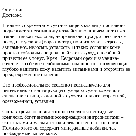
Описание
Доставка
В нашем современном суетном мире кожа лица постоянно
подвергается негативному воздействию, причем не только
извне – плохая экология, неправильный уход, агрессивные
погодные условия (мороз, ветер), но и изнутри – стрессы,
авитаминоз, недосып, усталость. В таких условиях коже
просто необходим специальный экстра-уход, способный
привести ее в тонус. Крем «Кедровый орех и заманиха»
сочетает в себе все необходимые компоненты, позволяющие
глубоко напитать кожу, насытить витаминами и отсрочить ее
преждевременное старение.
Это профессиональное средство предназначено для
интенсивного тонизирующего ухода за сухой кожей или
смешанного типа, склонной к сухости, а также возрастной,
обезвоженной, уставшей.
Состав крема, основой которого является пептидный
комплекс, богат витаминосодержащими ингредиентами –
экстрактами и маслами ягод и лекарственных растений.
Помимо этого он содержит минеральные добавки, так
необходимые нашей коже.