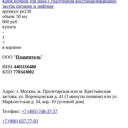
Крем ночной для лица с гиалуроном восстанавливающий,
экстра питание и лифтинг
aртикул: ре230
объем: 50 мл
660 руб
купить
-
1
+
в корзине
ООО "
Плацентоль
"
ИНН
4401116480
КПП
770343002
Адрес:
г. Москва, м. Пролетарская или м. Крестьянская
застава, ул. Воронцовская д. 41 (3 минуты пешком) или ул.
Марксистская д. 34, кор. 10 (угловой дом)
Тел/факс:
+7 (495) 748-37-57
+7 (906) 037-77-93