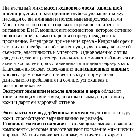
Питательный микс
масел кедрового ореха, зародышей
пшеницы, льна и расторопши
глубоко увлажняет кожу,
насыщая ее витаминами и полезными микроэлементами.
Масло кедрового ореха содержит огромное количество
витаминов Е и F, мощных антиоксидантов, которые активно
борются с признаками старения и предупреждают их
проявление. Регулярное применение крема «Кедровый орех и
заманиха» преобразит обезвоженную, сухую кожу, вернет ей
свежесть, эластичность и упругость. Одновременно с этим
средство ускорит регенерацию кожи и поможет избавиться от
акне и воспалений, восстанавливая липидный барьер кожи.
Благодаря высокому содержанию
ненасыщенных жирных
кислот
, крем поможет привести кожу в норму после
длительного пребывания на солнце, успокаивая и
восстанавливая ее.
Экстракт заманихи и масла клюквы и аира
обладают
тонизирующим свойством, повышают иммунную защиту
кожи и дарят ей здоровый оттенок.
Экстракты ягеля, дербенника и хмеля
улучшают текстуру
кожи, способствуют выравниванию ее рельефа.
Глюконат магния и кальция
– это мощные омолаживающие
компоненты, которые предотвращают появление мимических
морщин. Магния глюконат напрямую влияет на скорость