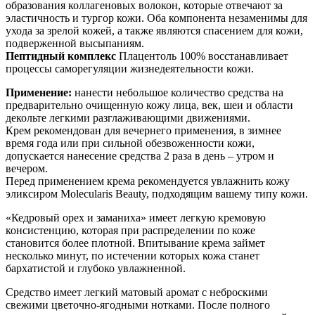
образования коллагеновых волокон, которые отвечают за
эластичность и тургор кожи. Оба компонента незаменимы для
ухода за зрелой кожей, а также являются спасением для кожи,
подверженной высыпаниям.
Пептидный комплекс
Плацентоль 100% восстанавливает
процессы саморегуляции жизнедеятельности кожи.
Применение:
нанести небольшое количество средства на
предварительно очищенную кожу лица, век, шеи и области
декольте легкими разглаживающими движениями.
Крем рекомендован для вечернего применения, в зимнее
время года или при сильной обезвоженности кожи,
допускается нанесение средства 2 раза в день – утром и
вечером.
Перед применением крема рекомендуется увлажнить кожу
эликсиром Molecularis Beauty, подходящим вашему типу кожи.
«Кедровый орех и заманиха» имеет легкую кремовую
консистенцию, которая при распределении по коже
становится более плотной. Впитывание крема займет
несколько минут, по истечении которых кожа станет
бархатистой и глубоко увлажненной.
Средство имеет легкий матовый аромат с неброскими
свежими цветочно-ягодными нотками. После полного