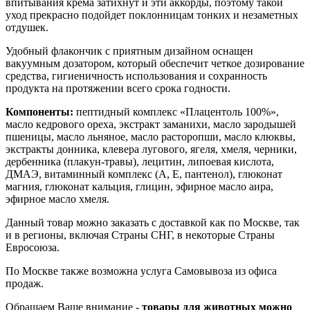
впитывания крема затихнут и эти аккорды, поэтому такой
уход прекрасно подойдет поклонницам тонких и незаметных
отдушек.
Удобный флакончик с приятным дизайном оснащен
вакуумным дозатором, который обеспечит четкое дозирование
средства, гигиеничность использования и сохранность
продукта на протяжении всего срока годности.
Компоненты:
пептидный комплекс «Плацентоль 100%»,
масло кедрового ореха, экстракт заманихи, масло зародышей
пшеницы, масло льняное, масло расторопши, масло клюквы,
экстракты донника, клевера лугового, ягеля, хмеля, черники,
дербенника (плакун-травы), лецитин, липоевая кислота,
ДМАЭ, витаминный комплекс (А, Е, пантенол), глюконат
магния, глюконат кальция, глицин, эфирное масло аира,
эфирное масло хмеля.
Данный товар можно заказать с доставкой как по Москве, так
и в регионы, включая Страны СНГ, в некоторые Страны
Евросоюза.
По Москве также возможна услуга Самовывоза из офиса
продаж.
Обращаем Ваше внимание -
товары для животных можно