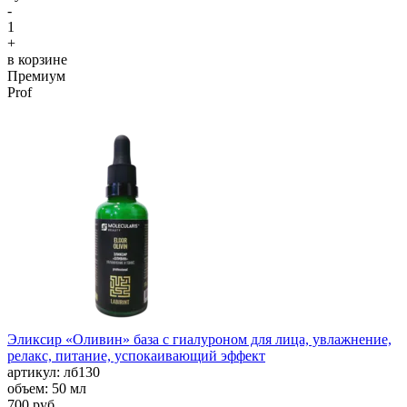
-
1
+
в корзине
Премиум
Prof
Эликсир «Оливин» база с гиалуроном для лица, увлажнение,
релакс, питание, успокаивающий эффект
aртикул: лб130
объем: 50 мл
700 руб