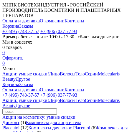
МНПК БИОТЕХИНДУСТРИЯ - РОССИЙСКИЙ
ПРОИЗВОДИТЕЛЬ КОСМЕТИКИ И ПЛАЦЕНТАРНЫХ
ПРЕПАРАТОВ
Оплата и доставка
О компании
Контакты
Корзина
Заказы
+7 (495) 748-37-57
+7 (906) 037-77-93
Время работы:
пн-пт: 10:00 - 17:30 сб-вс: выходные дни
Мы в соцсетях
0
товаров
0
Оформить
0
Меню
Акции: умные скидки!
Лицо
Волосы
Тело
Серии
Molecularis
Beauty
Другое
Корзина
Заказы
Оплата и доставка
О компании
Контакты
+7 (495) 748-37-57
+7 (906) 037-77-93
Акции: умные скидки!
Лицо
Волосы
Тело
Серии
Molecularis
Beauty
Другое
Акции на косметику: умные скидки
Дисконт
(1)
Комплексы для лица и тела
Placentol
(12)
Комплексы для волос Placentol
(6)
Комплексы для