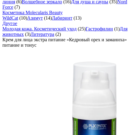
линия
(6)
Волшебное зеркало
(16)
Для душа и сауны
(35)
Nord
Force
(7)
Косметика Molecularis Beauty
WildCat
(10)
Азимут
(14)
Лабиринт
(13)
Другое
Молодая кожа. Косметический уход
(25)
Гастрофилин
(1)
Для
животных
(3)
Литература
(2)
Крем для лица экстра питание «Кедровый орех и заманиха»
питание и тонус