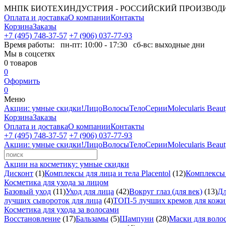
МНПК БИОТЕХИНДУСТРИЯ - РОССИЙСКИЙ ПРОИЗВОД
Оплата и доставка
О компании
Контакты
Корзина
Заказы
+7 (495) 748-37-57
+7 (906) 037-77-93
Время работы:
пн-пт: 10:00 - 17:30 сб-вс: выходные дни
Мы в соцсетях
0
товаров
0
Оформить
0
Меню
Акции: умные скидки!
Лицо
Волосы
Тело
Серии
Molecularis Beau
Корзина
Заказы
Оплата и доставка
О компании
Контакты
+7 (495) 748-37-57
+7 (906) 037-77-93
Акции: умные скидки!
Лицо
Волосы
Тело
Серии
Molecularis Beau
Акции на косметику: умные скидки
Дисконт
(1)
Комплексы для лица и тела Placentol
(12)
Комплексы д
Косметика для ухода за лицом
Базовый уход
(11)
Уход для лица
(42)
Вокруг глаз (для век)
(13)
Дл
лучших сывороток для лица
(4)
ТОП-5 лучших кремов для кожи 
Косметика для ухода за волосами
Восстановление
(17)
Бальзамы
(5)
Шампуни
(28)
Маски для воло