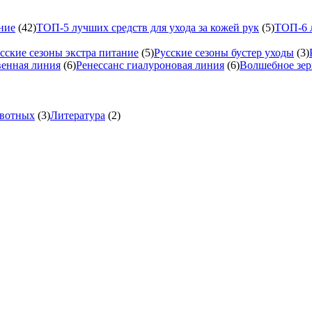
ние
(42)
ТОП-5 лучших средств для ухода за кожей рук
(5)
ТОП-6 л
сские сезоны экстра питание
(5)
Русские сезоны бустер уходы
(3)
венная линия
(6)
Ренессанс гиалуроновая линия
(6)
Волшебное зер
вотных
(3)
Литература
(2)