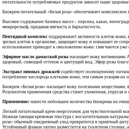
питательности потребляемых продуктов зависит наше здоровье 
Биокрем питательный «Белая роза» обеспечивает комплексное 
Высокое содержание базовых масел – персика, какао, виноградн
микрорельеф, придавая мягкость и бархатистость.
Пептидный комплекс
поддерживает активность клеток кожи, 
зрелых клеток в организме, защищает кожу и повышает ее со
использование приводит к омоложению кожи: смягчаются уже 
Эфирное масло дамасской розы
насыщает кожу витаминами А,
здоровый, сияющий оттенок и цветущий вид. Эфир розы благот
Экстракт пивных дрожжей
содействует полноценному питани
потребление кислорода клетками кожи, тем самым ускоряя их 
Биокрем «Белая роза» насыщает кожу полезными веществами, 
Результатом применения средства станет ухоженная, упругая и
Применение:
нанести небольшое количества биокрема на очищ
Легкий питательный крем-энерготоник для чувствительной кож
Нежная тающая кремовая текстура с восхитительным натуральн
роза» обычный ежедневный уход превратится в приятный рит
Устойчивый флакон уютно разместится на туалетном столике, а