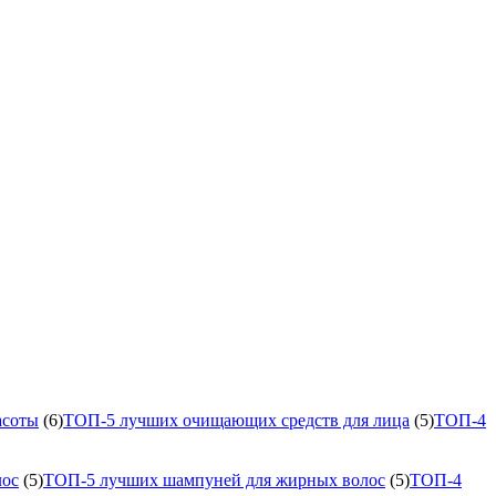
асоты
(6)
ТОП-5 лучших очищающих средств для лица
(5)
ТОП-4
лос
(5)
ТОП-5 лучших шампуней для жирных волос
(5)
ТОП-4