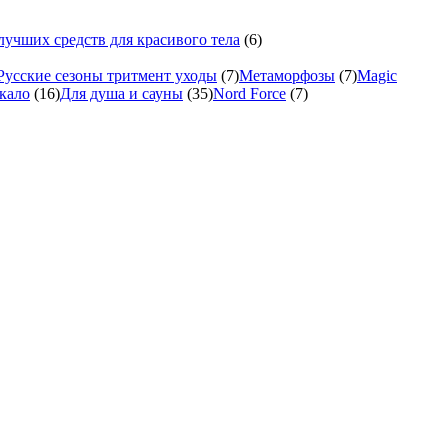
учших средств для красивого тела
(6)
Русские сезоны тритмент уходы
(7)
Метаморфозы
(7)
Magic
кало
(16)
Для душа и сауны
(35)
Nord Force
(7)