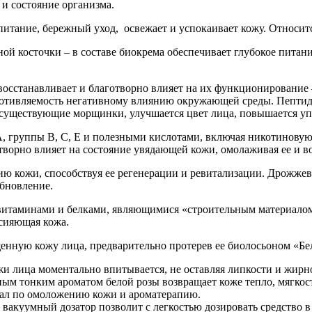
и состояние организма.
питание, бережный уход, освежает и успокаивает кожу. Относит
ой косточки – в составе биокрема обеспечивает глубокое питани
восстанавливает и благотворно влияет на их функционирование
противляемость негативному влиянию окружающей среды. Пептид
существующие морщинки, улучшается цвет лица, повышается уп
 группы B, С, Е и полезными кислотами, включая никотиновую
ворно влияет на состояние увядающей кожи, омолаживая ее и в
ю кожи, способствуя ее регенерации и ревитализации. Дрожжев
обновление.
витаминами и белками, являющимися «строительным материалом»
 сияющая кожа.
енную кожу лица, предварительно протерев ее биолосьоном «Бел
и лица моментально впитывается, не оставляя липкости и жирно
ым тонким ароматом белой розы возвращает коже тепло, мягкос
уал по омоложению кожи и ароматерапию.
 вакуумный дозатор позволит с легкостью дозировать средство 