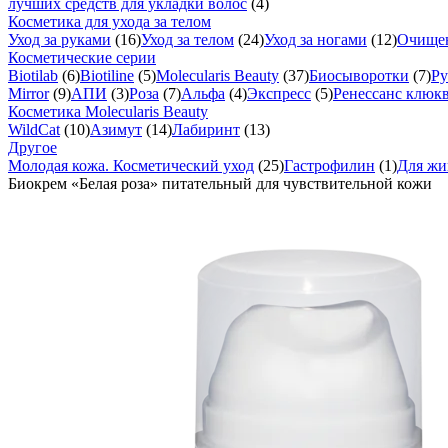
лучших средств для укладки волос
(4)
Косметика для ухода за телом
Уход за руками
(16)
Уход за телом
(24)
Уход за ногами
(12)
Очище
Косметические серии
Biotilab
(6)
Biotiline
(5)
Molecularis Beauty
(37)
Биосыворотки
(7)
Ру
Mirror
(9)
АПИ
(3)
Роза
(7)
Альфа
(4)
Экспресс
(5)
Ренессанс клюк
Косметика Molecularis Beauty
WildCat
(10)
Азимут
(14)
Лабиринт
(13)
Другое
Молодая кожа. Косметический уход
(25)
Гастрофилин
(1)
Для жи
Биокрем «Белая роза» питательный для чувствительной кожи