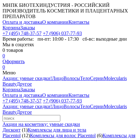
МНПК БИОТЕХИНДУСТРИЯ - РОССИЙСКИЙ
ПРОИЗВОДИТЕЛЬ КОСМЕТИКИ И ПЛАЦЕНТАРНЫХ
ПРЕПАРАТОВ
Оплата и доставка
О компании
Контакты
Корзина
Заказы
+7 (495) 748-37-57
+7 (906) 037-77-93
Время работы:
пн-пт: 10:00 - 17:30 сб-вс: выходные дни
Мы в соцсетях
0
товаров
0
Оформить
0
Меню
Акции: умные скидки!
Лицо
Волосы
Тело
Серии
Molecularis
Beauty
Другое
Корзина
Заказы
Оплата и доставка
О компании
Контакты
+7 (495) 748-37-57
+7 (906) 037-77-93
Акции: умные скидки!
Лицо
Волосы
Тело
Серии
Molecularis
Beauty
Другое
Акции на косметику: умные скидки
Дисконт
(1)
Комплексы для лица и тела
Placentol
(12)
Комплексы для волос Placentol
(6)
Комплексы для