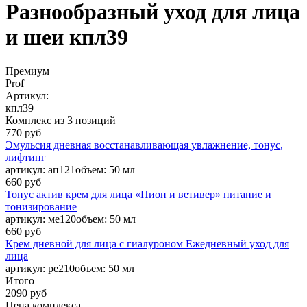
Разнообразный уход для лица
и шеи кпл39
Премиум
Prof
Aртикул:
кпл39
Комплекс из 3 позиций
770 руб
Эмульсия дневная восстанавливающая увлажнение, тонус,
лифтинг
aртикул: ап121
объем: 50 мл
660 руб
Тонус актив крем для лица «Пион и ветивер» питание и
тонизирование
aртикул: ме120
объем: 50 мл
660 руб
Крем дневной для лица с гиалуроном Ежедневный уход для
лица
aртикул: ре210
объем: 50 мл
Итого
2090 руб
Цена комплекса