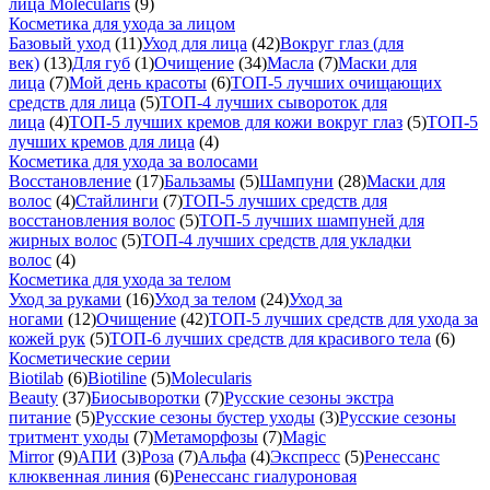
лица Molecularis
(9)
Косметика для ухода за лицом
Базовый уход
(11)
Уход для лица
(42)
Вокруг глаз (для
век)
(13)
Для губ
(1)
Очищение
(34)
Масла
(7)
Маски для
лица
(7)
Мой день красоты
(6)
ТОП-5 лучших очищающих
средств для лица
(5)
ТОП-4 лучших сывороток для
лица
(4)
ТОП-5 лучших кремов для кожи вокруг глаз
(5)
ТОП-5
лучших кремов для лица
(4)
Косметика для ухода за волосами
Восстановление
(17)
Бальзамы
(5)
Шампуни
(28)
Маски для
волос
(4)
Стайлинги
(7)
ТОП-5 лучших средств для
восстановления волос
(5)
ТОП-5 лучших шампуней для
жирных волос
(5)
ТОП-4 лучших средств для укладки
волос
(4)
Косметика для ухода за телом
Уход за руками
(16)
Уход за телом
(24)
Уход за
ногами
(12)
Очищение
(42)
ТОП-5 лучших средств для ухода за
кожей рук
(5)
ТОП-6 лучших средств для красивого тела
(6)
Косметические серии
Biotilab
(6)
Biotiline
(5)
Molecularis
Beauty
(37)
Биосыворотки
(7)
Русские сезоны экстра
питание
(5)
Русские сезоны бустер уходы
(3)
Русские сезоны
тритмент уходы
(7)
Метаморфозы
(7)
Magic
Mirror
(9)
АПИ
(3)
Роза
(7)
Альфа
(4)
Экспресс
(5)
Ренессанс
клюквенная линия
(6)
Ренессанс гиалуроновая