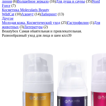
линия
(6)
Волшебное зеркало
(16)
Для душа и сауны
(35)
Nord
Force
(7)
Косметика Molecularis Beauty
WildCat
(10)
Азимут
(14)
Лабиринт
(13)
Другое
Молодая кожа. Косметический уход
(25)
Гастрофилин
(1)
Для
животных
(3)
Литература
(2)
Beautybox Самая обаятельная и привлекательная.
Разнообразный уход для лица и шеи кпл39